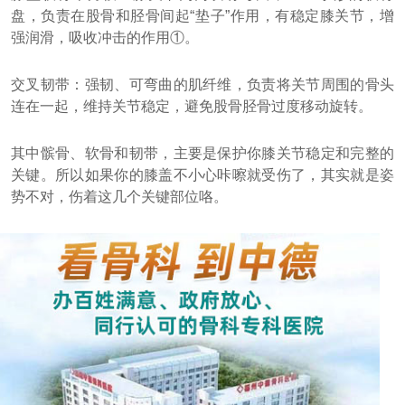
盘，负责在股骨和胫骨间起“垫子”作用，有稳定膝关节，增
强润滑，吸收冲击的作用①。
交叉韧带：强韧、可弯曲的肌纤维，负责将关节周围的骨头
连在一起，维持关节稳定，避免股骨胫骨过度移动旋转。
其中髌骨、软骨和韧带，主要是保护你膝关节稳定和完整的
关键。所以如果你的膝盖不小心咔嚓就受伤了，其实就是姿
势不对，伤着这几个关键部位咯。