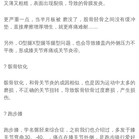
又薄又粗糙，表面出现裂痕，导致的骨膜发炎。
更严重一点，当半月板被 磨没了，股骨胫骨之间没有缓冲
垫，直接摩擦增厚增生，就更疼痛难耐……
另外，O型腿X型腿等腿型问题，也会导致膝盖内外侧压力不
平衡，形成膝关节疼痛或关节炎④。
? 髌骨软化
髌骨软化，和骨关节炎的成因相似，也是因为运动中太多的
磨损，不正确的关节扭转，导致髌骨软骨过度磨损，产生损
伤。
? 跑步膝
跑步膝，学名髂胫束综合症，之前我们也介绍过，多发于膝
关节弯曲30。-40。，痛点在膝关节外侧，是跑步骑行爱好