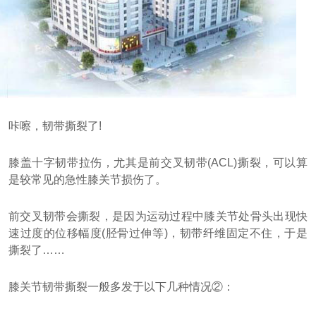
咔嚓，韧带撕裂了!
膝盖十字韧带拉伤，尤其是前交叉韧带(ACL)撕裂，可以算
是较常见的急性膝关节损伤了。
前交叉韧带会撕裂，是因为运动过程中膝关节处骨头出现快
速过度的位移幅度(胫骨过伸等)，韧带纤维固定不住，于是
撕裂了……
膝关节韧带撕裂一般多发于以下几种情况②：