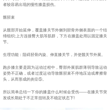
者较容易出现的慢性膝盖损伤。
髂胫束
从髋部开始延伸，覆盖膝关节外侧到胫骨外侧表面的一个结
缔组织;上方连接臀大肌等肌群，下方在膝盖处用以固定膝关
节。
生理功能：阻碍胫骨内旋、伸直膝关节，并使髋关节外展。
跑步膝主要是因为运动过程中，臀部外展肌群薄弱导致运动
姿势不正确，或者过度运动导致髂胫束不停地压迫或摩擦骨
头，从而形成的炎症⑤。
所以简单总结一下你的膝盖什么时候会受伤——在膝关节突
发或长期处于不正常扭转及不稳定状态下!