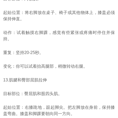
起始位置：将右脚放在桌子、椅子或其他物体上，膝盖必须
保持伸直。
动作：试着触摸右脚踝，感觉有些紧张或疼痛时停住并保
持。
重复：坚持20-25秒。
变化：你可以试着抬高腿部，稍微转动右腿。
13.肌腱和臀部屈肌拉伸
目标部位：臀屈肌和股四头肌。
起始位置：右膝跪地，踮起脚尖。把左脚放在身前，保持膝
盖弯曲。膝盖和脚踝要朝向同一方向。