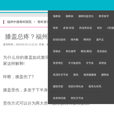
颈椎病
腰椎病
腰椎间盘突出
椎管狭窄
福州中德骨科医院
>
骨科资讯
>
骨刺
多指/并指
风湿类风湿
骨折
O型腿
膝盖总疼？福州专家的康复建议来了！
软组织损伤
拇外翻
网球肘
扁平足
发布时间：2023-02-24 11:52:23 作者：福州中德骨科医院
滑膜炎
脊柱侧弯
断肢/断指
骨质疏松
为什么你的膝盖如此脆弱，受伤的总是它?福州骨科医院专
家这样解释!
骨质增生
半月板损伤
关节炎
肩周炎
风湿性关节炎
痛风
颈肩腰腿痛
腱鞘炎
咔嚓，膝盖伤了?
腰肌劳损
强直性脊柱炎
股骨头坏死
膝盖受伤，多发于下半身双腿的奔跑、急转、发力过程中
坐骨神经痛
骨性关节炎
受伤方式可以分为两大类：急性损伤和慢性损伤!