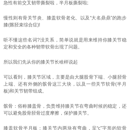
急性有前交叉韧带撕裂啦，半月板撕裂啦;
慢性则有骨关节炎、膝盖软骨老化、以及“大名鼎鼎”的跑步
膝(髂胫束综合症)!
听不懂这些名词?没关系，简单说就是用来维持你膝关节稳
定和安全的各种韧带软骨出现了问题。
所以我们先从你的膝关节长啥样说起
可以看到，膝关节区域，主要是由大腿股骨下端、小腿胫骨
上端、还有外侧的髌骨这三大块，以及一些关节软骨(半月
板)和关节韧带组成。
髌骨：俗称膝盖骨，负责维持膝关节在弯曲时候的稳定，还
可以避免股骨胫骨过度摩擦，保护膝关节。
膝盖软骨半月板：膝关节内两块有弯曲，呈“c”字形的软骨