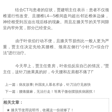
结合CT与患者的症状，贾建明主任表示：患者不仅颈
椎退行性改变、且腰椎L4—5椎间盘均超出邻近椎体边缘，
神经根受到压迫出现后移的现象。而且左膝关节的关节间隙
呈内窄外宽，部分已经变尖。
由于叶依伯行动不便，且膝关节损伤比一般人更为严
重，贾主任决定先给其腰椎、颈肩左侧行“小针刀+综合疗
法”进行治疗。
今天早上，贾主任查房，叶依伯反应自己的情况，“贾
主任，这针刀效果真的好，今天腰和左肩都不痛了!”
上一篇：
病友故事| 外国友人慕名求诊，针刀治疗见效快
下一篇：
腰痛腿麻，无法行走！等离子微创摆脱疾病困扰！
相关文章：
★
膝关节使用说明书，收藏这一份就够了！