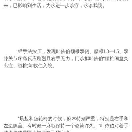
来，已影响到生活，为求进一步诊疗，求诊我院。
经手法按压，发现叶依伯颈椎双侧、腰椎L3—L5、双
膝关节疼痛反应剧烈且右手无力，门诊拟叶依伯“腰椎间盘突
出症、颈椎病”收住入院。
“晨起和坐轮椅的时候，麻木特别严重，特别是右手和
左边膝盖。有时候一麻就保持一个姿势许久。”叶依伯对着手