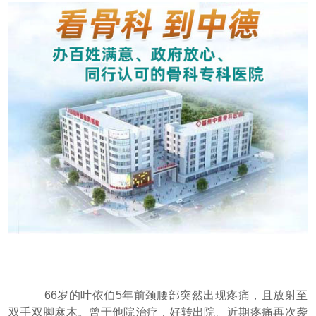
66岁的叶依伯5年前颈腰部突然出现疼痛，且放射至
双手双脚麻木。曾于他院治疗，好转出院。近期疼痛再次袭