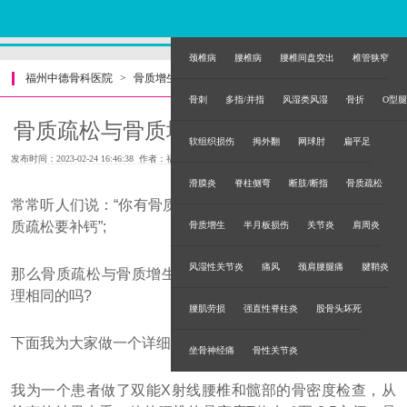
颈椎病
腰椎病
腰椎间盘突出
椎管狭窄
福州中德骨科医院
>
骨质增生
>
骨刺
多指/并指
风湿类风湿
骨折
O型腿
骨质疏松与骨质增生到底有什么区别呢?
软组织损伤
拇外翻
网球肘
扁平足
发布时间：2023-02-24 16:46:38 作者：福州中德骨科医院
滑膜炎
脊柱侧弯
断肢/断指
骨质疏松
常常听人们说：“你有骨质增生，补补钙就好了”;又有人说“骨
质疏松要补钙”;
骨质增生
半月板损伤
关节炎
肩周炎
风湿性关节炎
痛风
颈肩腰腿痛
腱鞘炎
那么骨质疏松与骨质增生到底有什么区别呢?它们的发病机
理相同的吗?
腰肌劳损
强直性脊柱炎
股骨头坏死
下面我为大家做一个详细的分析。
坐骨神经痛
骨性关节炎
我为一个患者做了双能X射线腰椎和髋部的骨密度检查，从