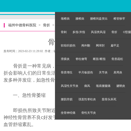
颈椎病
腰椎病
腰椎间盘突出
椎管狭窄
福州中德骨科医院
>
骨折
>
骨刺
多指/并指
风湿类风湿
骨折
O型腿
骨折的危害
软组织损伤
拇外翻
网球肘
扁平足
发布时间：2023-02-23 11:29:02 作者：福州中德骨科医院
滑膜炎
脊柱侧弯
断肢/断指
骨质疏松
骨折是一种常见病，可以由许多原因导致骨折，而且骨
折会影响人们的日常生活，骨折的危害是多方面的，容易引
骨质增生
半月板损伤
关节炎
肩周炎
发多种并发症，如急性骨萎缩、静脉血栓等。
风湿性关节炎
痛风
颈肩腰腿痛
腱鞘炎
一、急性骨萎缩
腰肌劳损
强直性脊柱炎
股骨头坏死
即损伤所致关节附近的病性骨质疏松，亦称反射性交感
坐骨神经痛
骨性关节炎
神经性骨营养不良c好发于手、足骨折后，典型症状是疼痛和
血管舒缩紊乱。