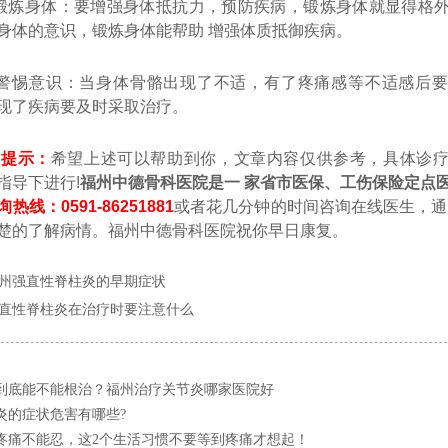
身体：要增强身体抵抗力，预防疾病，锻炼身体就显得格外
身体的意识，锻炼身体能帮助 增强体质抵御疾病。
意识：当身体骨骼出现了不适，有了疼痛感等不适感后要
现了疾病要及时采取治疗。
馨提示：
希望上述可以帮助到你，文章内容仅供参考，具体诊
指导下进行!
福州中德骨科医院是一 家省市医保、工伤保险定点
询热线：0591-86251881
或者花几分钟的时间咨询在线医生，通
楚的了解病情。福州中德骨科医院祝你早日康复。
州强直性脊柱炎的早期症状
直性脊柱炎在治疗时要注意什么
到底能不能根治？福州治疗关节炎哪家医院好
炎的症状危害有哪些?
疼痛不能忍，这2个生活习惯不要等到疼痛才想起！