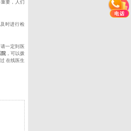
重要，人们
及时进行检
疗请一定到医
医院
，可以拨
过 在线医生