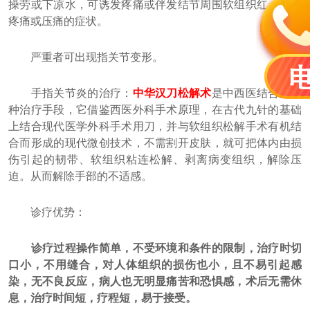
操劳或下凉水，可诱发疼痛或伴发结节周围软组织红、肿、
疼痛或压痛的症状。
严重者可出现指关节变形。
手指关节炎的治疗：
中华汉刀松解术
是中西医结合的一
种治疗手段，它借鉴西医外科手术原理，在古代九针的基础
上结合现代医学外科手术用刀，并与软组织松解手术有机结
合而形成的现代微创技术，不需割开皮肤，就可把体内由损
伤引起的韧带、软组织粘连松解、剥离病变组织，解除压
迫。从而解除手部的不适感。
诊疗优势：
诊疗过程操作简单，不受环境和条件的限制，治疗时切
口小，不用缝合，对人体组织的损伤也小，且不易引起感
染，无不良反应，病人也无明显痛苦和恐惧感，术后无需休
息，治疗时间短，疗程短，易于接受。