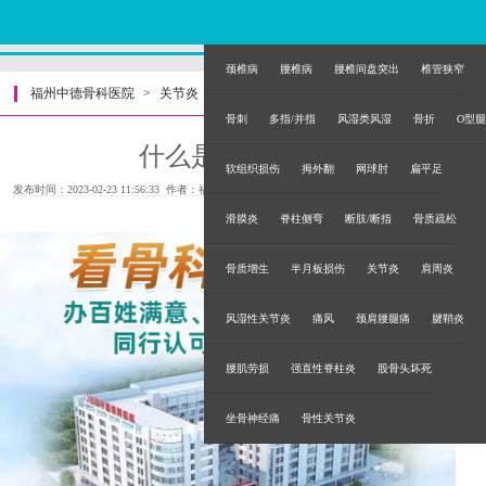
颈椎病
腰椎病
腰椎间盘突出
椎管狭窄
福州中德骨科医院
>
关节炎
>
骨刺
多指/并指
风湿类风湿
骨折
O型腿
什么是手指关节炎
软组织损伤
拇外翻
网球肘
扁平足
发布时间：2023-02-23 11:56:33 作者：福州中德骨科医院
滑膜炎
脊柱侧弯
断肢/断指
骨质疏松
骨质增生
半月板损伤
关节炎
肩周炎
风湿性关节炎
痛风
颈肩腰腿痛
腱鞘炎
腰肌劳损
强直性脊柱炎
股骨头坏死
坐骨神经痛
骨性关节炎