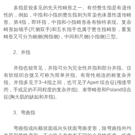
多指是较多见的先天性畸形之一。有些赘生指是有遗传
性的，例如，中指和小指的赘生指则为常染色体显性遗传畸
形。第4指，即环指，中指和小指畸形各有独特表现。复杂
畸形如镜手(尺侧双手)和五长指手也属于赘生指畸形，重复
畸形又可分为桡侧(拇指侧)，中间和尺侧(小指侧)三型。
2、并指
并指也较常见，并指可分为完全性并指和部分并指。仅
有软组织合拢又可称为简单并指。有骨性相连的称复杂并
指。并指多见于3~4指之间，也可见于Apert 综合征(颅缝早
闭，手或足的不同程度的复杂并指)、束带畸形和Poland综合
征(胸大肌的缺如和并指)。
3、弯曲指
弯曲指或向额状面或向矢状面弯曲变形，除弯曲指外均