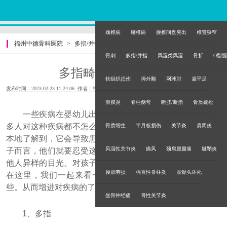
颈椎病
腰椎病
腰椎间盘突出
椎管狭窄
福州中德骨科医院
>
多指/并指
>
骨刺
多指/并指
风湿类风湿
骨折
O型腿
多指畸形的常见表现
软组织损伤
拇外翻
网球肘
扁平足
发布时间：2023-02-23 11:24:06 作者：福州中德骨科医院
滑膜炎
脊柱侧弯
断肢/断指
骨质疏松
一些疾病在婴幼儿出生时便一目了然，像多指畸形。很
多人对这种疾病都不怎么熟悉，但是从该病的名称我们能基
骨质增生
半月板损伤
关节炎
肩周炎
本地了解到，它会导致患者的手指异于常人。对刚出生的孩
风湿性关节炎
痛风
颈肩腰腿痛
腱鞘炎
子而言，他们就要忍受这种疾病的折磨，而在日后还要承受
他人异样的目光。对孩子和父母而言，都是心理上的打击。
腰肌劳损
强直性脊柱炎
股骨头坏死
在这里，我们一起来看一下多指畸形的常见表现到底有哪
些。从而增进对疾病的了解。
坐骨神经痛
骨性关节炎
1、多指