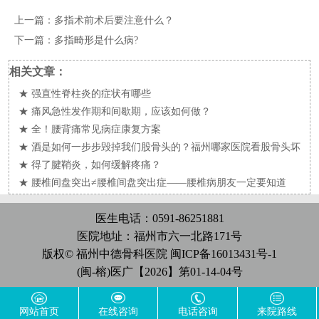
上一篇：
多指术前术后要注意什么？
下一篇：
多指畸形是什么病?
相关文章：
★
强直性脊柱炎的症状有哪些
★
痛风急性发作期和间歇期，应该如何做？
★
全！腰背痛常见病症康复方案
★
酒是如何一步步毁掉我们股骨头的？福州哪家医院看股骨头坏
死好?
★
得了腱鞘炎，如何缓解疼痛？
★
腰椎间盘突出≠腰椎间盘突出症——腰椎病朋友一定要知道
的！
医生电话：0591-86251881
医院地址：福州市六一北路171号
版权© 福州中德骨科医院
闽ICP备16013431号-1
(闽-榕)医广【2026】第01-14-04号
网站首页
在线咨询
电话咨询
来院路线