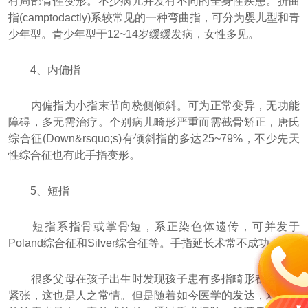
有局部骨性变形。不少病儿并发有不同的全身性疾患。折曲
指(camptodactly)系较常见的一种弯曲指，可分为婴儿型和青
少年型。青少年型于12~14岁缓缓发病，女性多见。
4、内偏指
内偏指为小指末节向桡侧倾斜。可为正常变异，无功能
障碍，多无需治疗。个别病儿畸形严重而需截骨矫正，唐氏
综合征(Down&rsquo;s)有倾斜指的多达25~79%，不少先天
性综合征也有此手指变形。
5、短指
短指系指骨或掌骨短，系正染色体遗传，可并发于
Poland综合征和Silver综合征等。手指延长术常不成功。
很多父母在孩子出生时发现孩子患有多指畸形都会过于
紧张，这也是人之常情。但是随着如今医学的发达，对该病