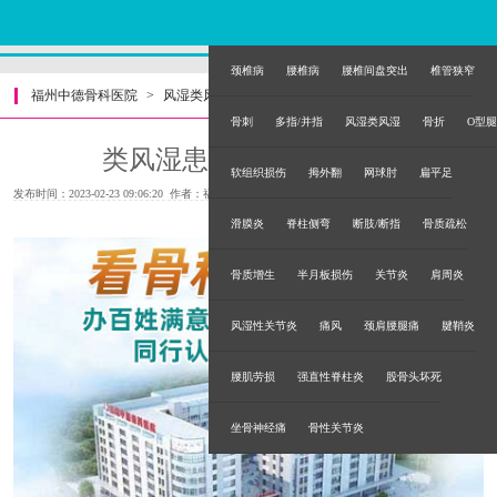
颈椎病
腰椎病
腰椎间盘突出
椎管狭窄
福州中德骨科医院
>
风湿类风湿
>
骨刺
多指/并指
风湿类风湿
骨折
O型腿
类风湿患者能吃水果吗？
软组织损伤
拇外翻
网球肘
扁平足
发布时间：2023-02-23 09:06:20 作者：福州中德骨科医院
滑膜炎
脊柱侧弯
断肢/断指
骨质疏松
骨质增生
半月板损伤
关节炎
肩周炎
风湿性关节炎
痛风
颈肩腰腿痛
腱鞘炎
腰肌劳损
强直性脊柱炎
股骨头坏死
坐骨神经痛
骨性关节炎