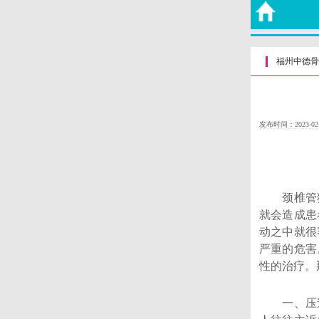
福州中德骨
发布时间：2023-02
颈椎管狭
就会造成患
动之中就很
严重的危害
性的治疗。
一、压迫