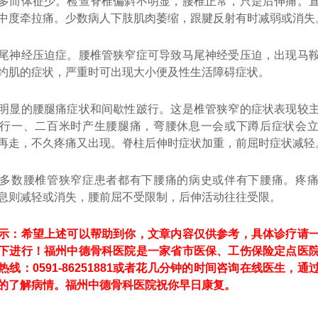
多而体征少。检查脊椎偏斜不明显，腰椎正常，只是后伸痛。
中度牵拉痛。少数病人下肢肌肉萎缩，跟腱反射有时减弱或消失
神经压迫症。腰椎管狭窄症可导致马尾神经受压迫，出现马鞍
约肌的症状，严重时可出现大小便及性生活障碍症状。
显的腰腿痛症状和间歇性跛行。这是椎管狭窄的症状表现较主
行一、二百米时产生腰腿痛，弯腰休息一会或下蹲后症状会
再走，不久疼痛又出现。脊柱后伸时症状加重，前屈时症状减轻
数腰椎管狭窄症患者都有下腰痛的病史或伴有下腰痛。疼痛
息则减轻或消失，腰前屈不受限制，后伸活动往往受限。
：希望上述可以帮助到你，文章内容仅供参考，具体诊疗请一
下进行！福州中德骨科医院是一家省市医保、工伤保险定点医
线：0591-86251881或者花几分钟的时间咨询在线医生，通
的了解病情。福州中德骨科医院祝你早日康复。