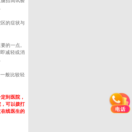
直腿抬高试验
。
区的症状与
要的一点。
立即减轻或消
。
一般比较轻
定到医院，
院，可以拨打
过在线医生的