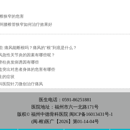
椎狭窄的危害
州腰椎管狭窄如何治疗效果好
普| 痛风能断根吗？痛风的“根”到底是什么？
风急性关节炎的因素有哪些呢？
脊柱炎发病诱因有哪些
盘突出对患者身体的危害有哪些
生的症状
科医院针刀微创治疗痛风
医生电话：0591-86251881
医院地址：福州市六一北路171号
版权© 福州中德骨科医院
闽ICP备16013431号-1
(闽-榕)医广【2026】第01-14-04号