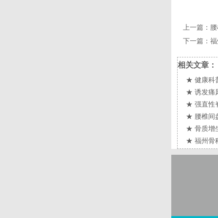
上一篇：
腰
下一篇：
福
相关文章：
★
健康科
★
诱发痛
★
强直性
★
腰椎间
★
骨质增
★
福州骨