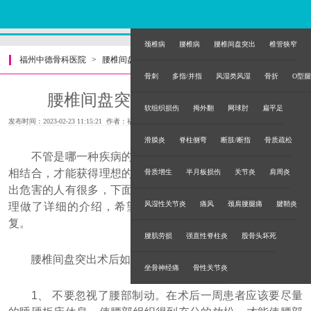
颈椎病
腰椎病
腰椎间盘突出
椎管狭窄
福州中德骨科医院
>
腰椎间盘突出
>
骨刺
多指/并指
风湿类风湿
骨折
O型腿
腰椎间盘突出术后如何护理？
软组织损伤
拇外翻
网球肘
扁平足
发布时间：2023-02-23 11:15:21 作者：福州中德骨科医院
滑膜炎
脊柱侧弯
断肢/断指
骨质疏松
不管是哪一种疾病的患者都需要把正确治疗和科学护理
相结合，才能获得理想的康复，现在生活中受到腰椎间盘突
骨质增生
半月板损伤
关节炎
肩周炎
出危害的人有很多，下面内容中对腰椎间盘突出术后如何护
风湿性关节炎
痛风
颈肩腰腿痛
腱鞘炎
理做了详细的介绍，希望可以帮助该病的患者获得理想康
复。
腰肌劳损
强直性脊柱炎
股骨头坏死
腰椎间盘突出术后如何护理
坐骨神经痛
骨性关节炎
1、 不要忽视了腰部制动。在术后一周患者应该要尽量