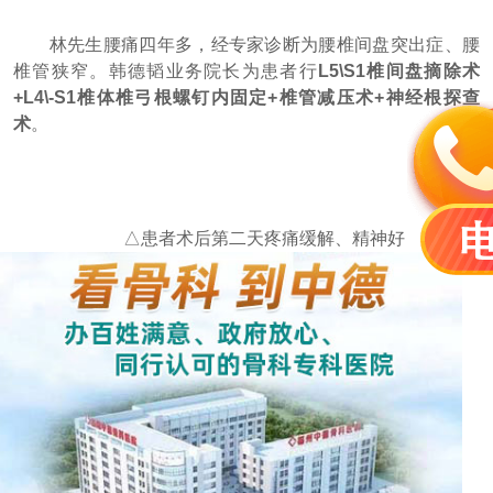
林先生腰痛四年多，经专家诊断为腰椎间盘突出症、腰
椎管狭窄。韩德韬业务院长为患者行
L5\S1椎间盘摘除术
+L4\-S1椎体椎弓根螺钉内固定+椎管减压术+神经根探查
术
。
△患者术后第二天疼痛缓解、精神好