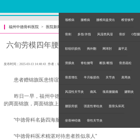
颈椎病
腰椎病
腰椎间盘突出
椎管狭窄
福州中德骨科医院
>
医院新闻
>
骨刺
多指/并指
风湿类风湿
骨折
O型腿
六旬劳模四年腰痛，骨科专家高效治好
软组织损伤
拇外翻
网球肘
扁平足
获锦旗
滑膜炎
脊柱侧弯
断肢/断指
骨质疏松
发布时间：2025-03-13 14:48:43 作者：福州中德骨科医院
骨质增生
半月板损伤
关节炎
肩周炎
患者赠锦旗医患情谊深
风湿性关节炎
痛风
颈肩腰腿痛
腱鞘炎
昨日一早，福州中德骨科医院就收到一位六旬老人送来
的两面锦旗，两面锦旗上分别写着：
腰肌劳损
强直性脊柱炎
股骨头坏死
“中德骨科名扬四海服务一流患者之家”
坐骨神经痛
骨性关节炎
“中德骨科医术精湛对待患者胜似亲人”