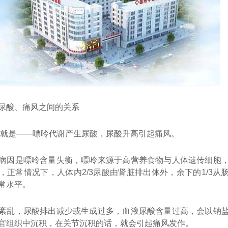
尿酸、痛风之间的关系
 就是——嘌呤代谢产生尿酸，尿酸升高引起痛风。
病因是嘌呤含量失衡，嘌呤来源于高营养食物与人体遗传细胞
，正常情况下，人体内2/3尿酸由肾脏排出体外，余下的1/3从
常水平。
紊乱，尿酸排出减少或生成过多，血液尿酸含量过高，会以钠
官组织中沉积，在关节沉积的话，就会引起痛风发作。