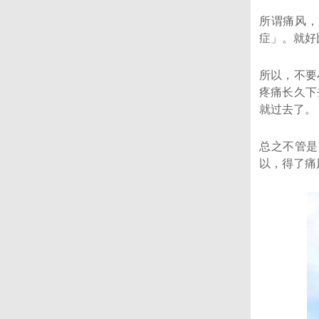
所谓痛风，
症」。就好
所以，不要
疼痛长久下
就过去了。
总之不管是
以，得了痛