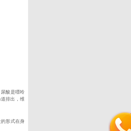
，尿酸是嘌呤
肠道排出，维
盐的形式在身