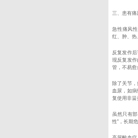
三、患有痛
急性痛风性
红、肿、热
反复发作后
现反复发作
管，不易愈
除了关节，
血尿，如病
复使用非甾
虽然只有部
性”，长期
高尿酸血症