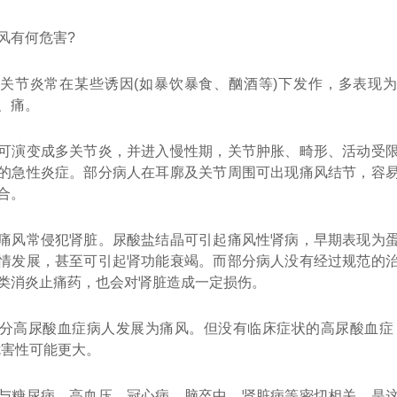
风有何危害?
关节炎常在某些诱因(如暴饮暴食、酗酒等)下发作，多表现
、痛。
可演变成多关节炎，并进入慢性期，关节肿胀、畸形、活动受
的急性炎症。部分病人在耳廓及关节周围可出现痛风结节，容
合。
痛风常侵犯肾脏。尿酸盐结晶可引起痛风性肾病，早期表现为
情发展，甚至可引起肾功能衰竭。而部分病人没有经过规范的
类消炎止痛药，也会对肾脏造成一定损伤。
分高尿酸血症病人发展为痛风。但没有临床症状的高尿酸血症
危害性可能更大。
与糖尿病、高血压、冠心病、脑卒中、肾脏病等密切相关，是