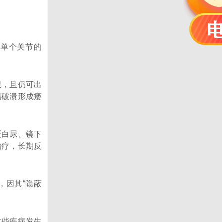
为单个关节的
限，且仍可出
易破溃形成瘘
蛋白尿、镜下
治疗，长期反
，因其“隐蔽
这些疾病发生