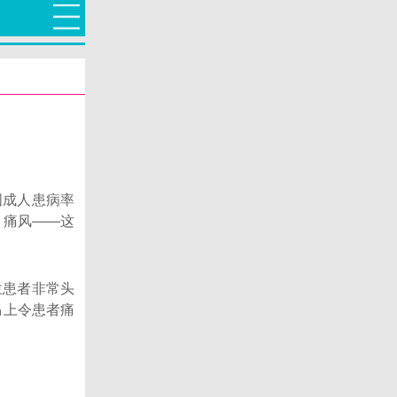
国成人患病率
。痛风——这
位患者非常头
马上令患者痛