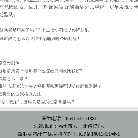
立危险因素。因此，对痛风/高尿酸血症必须重视，尽早发现，
期监测。
酸高就是痛风了吗？9 个生活小习惯助你降尿酸
风尿酸高怎么办？福州治痛风哪个医院好?
见高发部位
就是肩周炎？福州哪个医院看肩周炎比较好?
软是怎么回事？
脱的临床诊治方法？福州哪家医院可以治疗腰椎滑脱？
盘突出的自我检测方法
说话不腰疼“，腰疼真是因为经常弯腰吗？
医生电话：0591-86251881
医院地址：福州市六一北路171号
版权© 福州中德骨科医院
闽ICP备16013431号-1