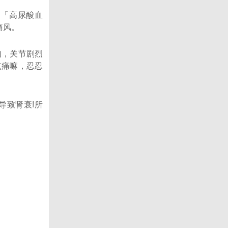
是「高尿酸血
痛风。
如，关节剧烈
点痛嘛，忍忍
导致肾衰!所