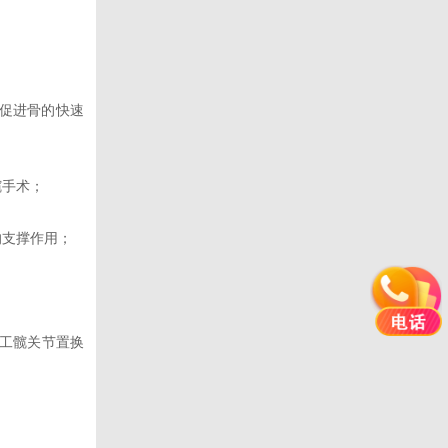
，促进骨的快速
髋手术；
的支撑作用；
工髋关节置换