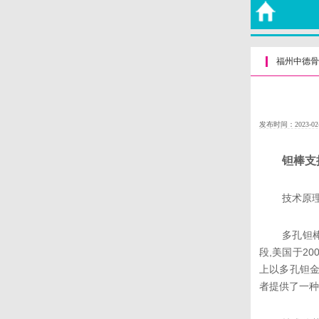
福州中德骨
发布时间：2023-02
钽棒支
技术原
多孔钽
段,美国于2
上以多孔钽金
者提供了一种