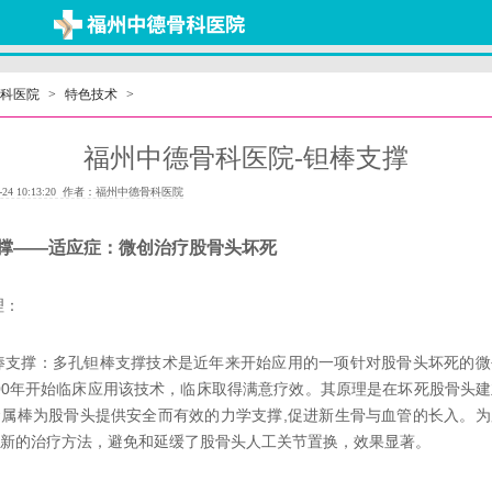
科医院
>
特色技术
>
福州中德骨科医院-钽棒支撑
-24 10:13:20 作者：福州中德骨科医院
撑——适应症：微创治疗股骨头坏死
理：
棒支撑：多孔钽棒支撑技术是近年来开始应用的一项针对股骨头坏死的微
000年开始临床应用该技术，临床取得满意疗效。其原理是在坏死股骨头
属棒为股骨头提供安全而有效的力学支撑,促进新生骨与血管的长入。为
新的治疗方法，避免和延缓了股骨头人工关节置换，效果显著。