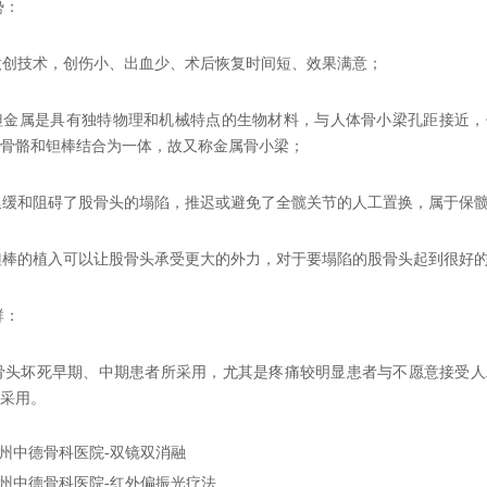
势：
 微创技术，创伤小、出血少、术后恢复时间短、效果满意；
 钽金属是具有独特物理和机械特点的生物材料，与人体骨小梁孔距接近
骨骼和钽棒结合为一体，故又称金属骨小梁；
 延缓和阻碍了股骨头的塌陷，推迟或避免了全髋关节的人工置换，属于保
 钽棒的植入可以让股骨头承受更大的外力，对于要塌陷的股骨头起到很好
群：
骨头坏死早期、中期患者所采用，尤其是疼痛较明显患者与不愿意接受人
采用。
州中德骨科医院-双镜双消融
州中德骨科医院-红外偏振光疗法