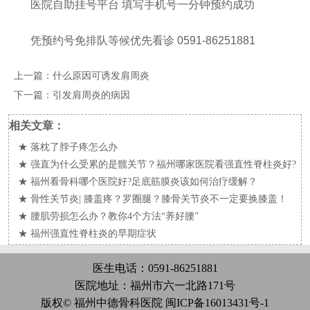
医院自助挂号平台 填写手机号一分钟预约成功
凭预约号免排队等候优先看诊 0591-86251881
上一篇：
什么原因可诱发肩周炎
下一篇：
引发肩周炎的病因
相关文章：
★
落枕了脖子疼怎么办
★
强直为什么受累的是髋关节？福州哪家医院看强直性脊柱炎好?
★
福州看骨科哪个医院好?足底筋膜炎该如何治疗缓解？
★
骨性关节炎| 膝盖疼？罗圈腿？膝骨关节炎不一定要换膝盖！
★
腰肌劳损怎么办？教你4个方法“养好腰”
★
福州强直性脊柱炎的早期症状
医生电话：0591-86251881
医院地址：福州市六一北路171号
版权© 福州中德骨科医院
闽ICP备16013431号-1