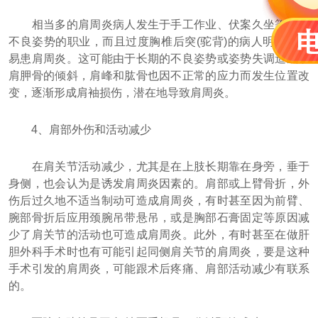
相当多的肩周炎病人发生于手工作业、伏案久坐等具有
不良姿势的职业，而且过度胸椎后突(驼背)的病人明显地容
易患肩周炎。这可能由于长期的不良姿势或姿势失调造成了
肩胛骨的倾斜，肩峰和肱骨也因不正常的应力而发生位置改
变，逐渐形成肩袖损伤，潜在地导致肩周炎。
4、肩部外伤和活动减少
在肩关节活动减少，尤其是在上肢长期靠在身旁，垂于
身侧，也会认为是诱发肩周炎因素的。肩部或上臂骨折，外
伤后过久地不适当制动可造成肩周炎，有时甚至因为前臂、
腕部骨折后应用颈腕吊带悬吊，或是胸部石膏固定等原因减
少了肩关节的活动也可造成肩周炎。此外，有时甚至在做肝
胆外科手术时也有可能引起同侧肩关节的肩周炎，要是这种
手术引发的肩周炎，可能跟术后疼痛、肩部活动减少有联系
的。