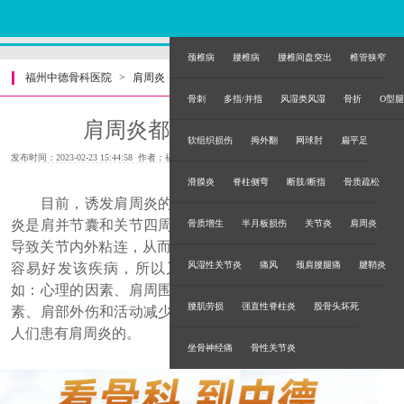
颈椎病
腰椎病
腰椎间盘突出
椎管狭窄
福州中德骨科医院
>
肩周炎
>
骨刺
多指/并指
风湿类风湿
骨折
O型腿
肩周炎都有哪些诱发因素
软组织损伤
拇外翻
网球肘
扁平足
发布时间：2023-02-23 15:44:58 作者：福州中德骨科医院
滑膜炎
脊柱侧弯
断肢/断指
骨质疏松
目前，诱发肩周炎的因素其实很多。就一般来说，肩周
炎是肩并节囊和关节四周软组织的一种退行性、炎性病变，
骨质增生
半月板损伤
关节炎
肩周炎
导致关节内外粘连，从而影响肩关节的活动，50岁左右的人
风湿性关节炎
痛风
颈肩腰腿痛
腱鞘炎
容易好发该疾病，所以又称“五十肩”。研究表明，像一些
如：心理的因素、肩周围软组织退行性病变、不良姿势的因
腰肌劳损
强直性脊柱炎
股骨头坏死
素、肩部外伤和活动减少等等其他因素，都能诱发引起普通
人们患有肩周炎的。
坐骨神经痛
骨性关节炎