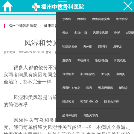
颈椎病
腰椎病
腰椎间盘突出
椎管狭窄
福州中德骨科医院
>
健康科普
>
骨刺
多指/并指
风湿类风湿
骨折
O型腿
风湿和类风湿有什么区别？
软组织损伤
拇外翻
网球肘
扁平足
发布时间：2023-02-24 08:36:20 作者：福州中德骨科医院
滑膜炎
脊柱侧弯
断肢/断指
骨质疏松
很多人都傻傻分不清风湿和类风湿到底有什么区别?其
实两者间虽有病因相同之处，但病理机制、临床症状表现乃
骨质增生
半月板损伤
关节炎
肩周炎
至治疗，都不完全一样。
风湿性关节炎
痛风
颈肩腰腿痛
腱鞘炎
风湿和类风湿是当前对风湿性关节炎和类风湿性关节炎
腰肌劳损
强直性脊柱炎
股骨头坏死
的简便称呼
坐骨神经痛
骨性关节炎
风湿性关节炎和类风湿性关节炎是两种寒性炎症性病
变。我们简单解释为风湿性关节炎轻一些，本病以全身游走