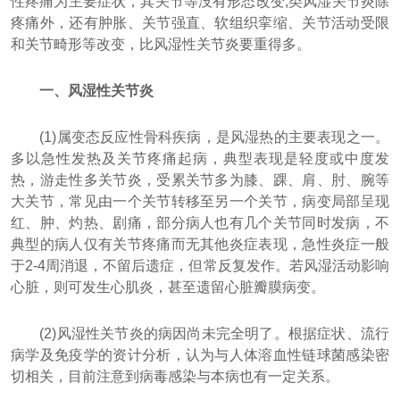
性疼痛为主要症状，其关节等没有形态改变;类风湿关节炎除
疼痛外，还有肿胀、关节强直、软组织挛缩、关节活动受限
和关节畸形等改变，比风湿性关节炎要重得多。
一、风湿性关节炎
(1)属变态反应性骨科疾病，是风湿热的主要表现之一。
多以急性发热及关节疼痛起病，典型表现是轻度或中度发
热，游走性多关节炎，受累关节多为膝、踝、肩、肘、腕等
大关节，常见由一个关节转移至另一个关节，病变局部呈现
红、肿、灼热、剧痛，部分病人也有几个关节同时发病，不
典型的病人仅有关节疼痛而无其他炎症表现，急性炎症一般
于2-4周消退，不留后遗症，但常反复发作。若风湿活动影响
心脏，则可发生心肌炎，甚至遗留心脏瓣膜病变。
(2)风湿性关节炎的病因尚未完全明了。根据症状、流行
病学及免疫学的资计分析，认为与人体溶血性链球菌感染密
切相关，目前注意到病毒感染与本病也有一定关系。