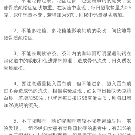
1、不能吃得过咸。吃盐过多，也会增加钙的流失，会
使骨质疏松症症状加重。在实验中发现，每日摄取盐量为0.5
克，尿中钙量不变，若增加为5克，则尿中钙量显著增加。
2、不能多吃糖。多吃糖能影响钙质的吸收，间接地导
致骨质疏松症。
3、不能长期饮浓茶。茶叶内的咖啡因可明显遏制钙在
消化道中的吸收和促进尿钙排泄，造成骨钙流失，日久诱发
骨质疏松。
4、要注意适量摄入蛋白质，但不能过多。摄入蛋白质
过多会造成钙的流失。根据实验发现，妇女每日摄取65克蛋
白质，若增加50%，也就是每日摄取98克蛋白质，则每日增
加26克钙的流失。
5、不宜喝咖啡。嗜好喝咖啡者较不喝者易流失钙。实
验发现，一组停经妇女患有骨质疏松症的患者中，有31%的