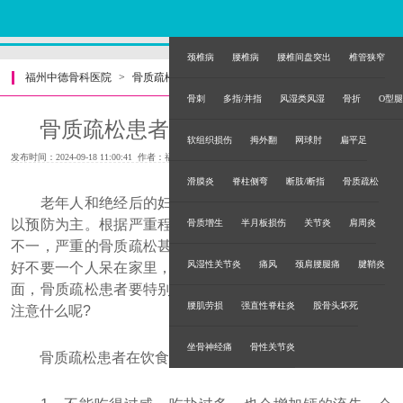
颈椎病
腰椎病
腰椎间盘突出
椎管狭窄
福州中德骨科医院
>
骨质疏松
>
骨刺
多指/并指
风湿类风湿
骨折
O型腿
骨质疏松患者在饮食上要注意什么
软组织损伤
拇外翻
网球肘
扁平足
发布时间：2024-09-18 11:00:41 作者：福州中德骨科医院
滑膜炎
脊柱侧弯
断肢/断指
骨质疏松
老年人和绝经后的妇女是骨质疏松症的高发人群，此病
以预防为主。根据严重程度的不同，骨质疏松的症状也表现
骨质增生
半月板损伤
关节炎
肩周炎
不一，严重的骨质疏松甚至会有生命危险，所以老年朋友较
风湿性关节炎
痛风
颈肩腰腿痛
腱鞘炎
好不要一个人呆在家里，有人作伴是比较安全的。在饮食方
面，骨质疏松患者要特别注意，那么骨质疏松患者的饮食要
腰肌劳损
强直性脊柱炎
股骨头坏死
注意什么呢?
坐骨神经痛
骨性关节炎
骨质疏松患者在饮食上要注意什么