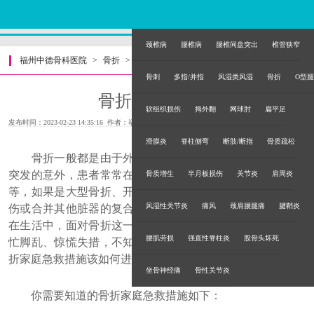
颈椎病
腰椎病
腰椎间盘突出
椎管狭窄
福州中德骨科医院
>
骨折
>
骨刺
多指/并指
风湿类风湿
骨折
O型腿
骨折的急救措施
软组织损伤
拇外翻
网球肘
扁平足
发布时间：2023-02-23 14:35:16 作者：福州中德骨科医院
滑膜炎
脊柱侧弯
断肢/断指
骨质疏松
骨折一般都是由于外伤引起的，而这些外伤又几乎都是
突发的意外，患者常常在骨折后患处出现肿胀、瘀斑、疼痛
骨质增生
半月板损伤
关节炎
肩周炎
等，如果是大型骨折、开放型骨折、大出血、软组织严重损
风湿性关节炎
痛风
颈肩腰腿痛
腱鞘炎
伤或合并其他脏器的复合损伤或疼痛剧烈，均可引起休克。
在生活中，面对骨折这一突发事件，家人或陪伴者常常会手
腰肌劳损
强直性脊柱炎
股骨头坏死
忙脚乱、惊慌失措，不知如何是好。所以大家有必要知道骨
折家庭急救措施该如何进行。
坐骨神经痛
骨性关节炎
你需要知道的骨折家庭急救措施如下：