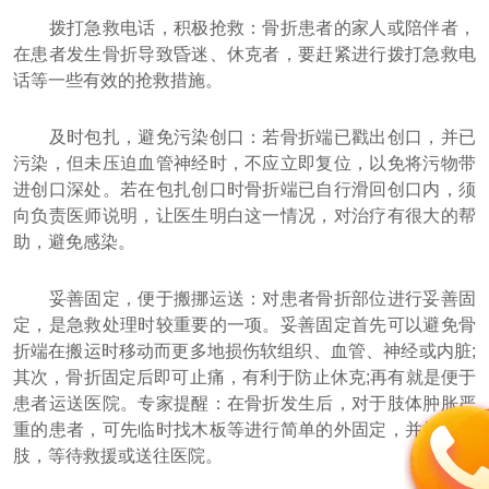
拨打急救电话，积极抢救：骨折患者的家人或陪伴者，
在患者发生骨折导致昏迷、休克者，要赶紧进行拨打急救电
话等一些有效的抢救措施。
及时包扎，避免污染创口：若骨折端已戳出创口，并已
污染，但未压迫血管神经时，不应立即复位，以免将污物带
进创口深处。若在包扎创口时骨折端已自行滑回创口内，须
向负责医师说明，让医生明白这一情况，对治疗有很大的帮
助，避免感染。
妥善固定，便于搬挪运送：对患者骨折部位进行妥善固
定，是急救处理时较重要的一项。妥善固定首先可以避免骨
折端在搬运时移动而更多地损伤软组织、血管、神经或内脏;
其次，骨折固定后即可止痛，有利于防止休克;再有就是便于
患者运送医院。专家提醒：在骨折发生后，对于肢体肿胀严
重的患者，可先临时找木板等进行简单的外固定，并抬高患
肢，等待救援或送往医院。