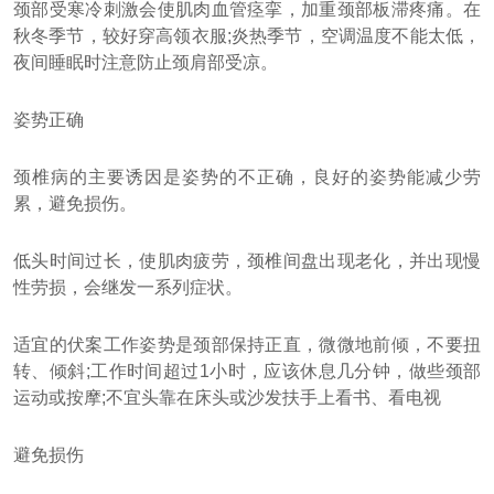
颈部受寒冷刺激会使肌肉血管痉挛，加重颈部板滞疼痛。在
秋冬季节，较好穿高领衣服;炎热季节，空调温度不能太低，
夜间睡眠时注意防止颈肩部受凉。
姿势正确
颈椎病的主要诱因是姿势的不正确，良好的姿势能减少劳
累，避免损伤。
低头时间过长，使肌肉疲劳，颈椎间盘出现老化，并出现慢
性劳损，会继发一系列症状。
适宜的伏案工作姿势是颈部保持正直，微微地前倾，不要扭
转、倾斜;工作时间超过1小时，应该休息几分钟，做些颈部
运动或按摩;不宜头靠在床头或沙发扶手上看书、看电视
避免损伤