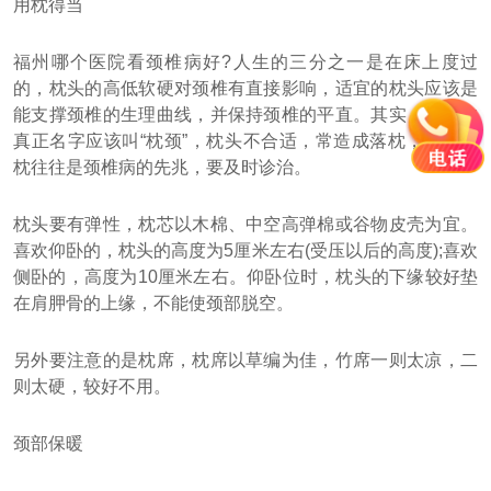
用枕得当
福州哪个医院看颈椎病好?人生的三分之一是在床上度过
的，枕头的高低软硬对颈椎有直接影响，适宜的枕头应该是
能支撑颈椎的生理曲线，并保持颈椎的平直。其实，枕头的
真正名字应该叫“枕颈”，枕头不合适，常造成落枕，反复落
枕往往是颈椎病的先兆，要及时诊治。
枕头要有弹性，枕芯以木棉、中空高弹棉或谷物皮壳为宜。
喜欢仰卧的，枕头的高度为5厘米左右(受压以后的高度);喜欢
侧卧的，高度为10厘米左右。仰卧位时，枕头的下缘较好垫
在肩胛骨的上缘，不能使颈部脱空。
另外要注意的是枕席，枕席以草编为佳，竹席一则太凉，二
则太硬，较好不用。
颈部保暖