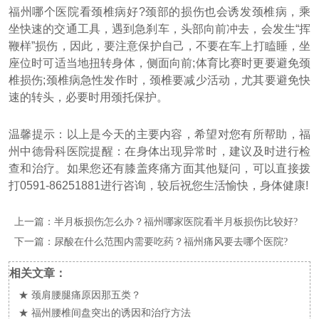
福州哪个医院看颈椎病好?颈部的损伤也会诱发颈椎病，乘
坐快速的交通工具，遇到急刹车，头部向前冲去，会发生“挥
鞭样”损伤，因此，要注意保护自己，不要在车上打瞌睡，坐
座位时可适当地扭转身体，侧面向前;体育比赛时更要避免颈
椎损伤;颈椎病急性发作时，颈椎要减少活动，尤其要避免快
速的转头，必要时用颈托保护。
温馨提示：以上是今天的主要内容，希望对您有所帮助，福
州中德骨科医院提醒：在身体出现异常时，建议及时进行检
查和治疗。如果您还有膝盖疼痛方面其他疑问，可以直接拨
打0591-86251881进行咨询，较后祝您生活愉快，身体健康!
上一篇：
半月板损伤怎么办？福州哪家医院看半月板损伤比较好?
下一篇：
尿酸在什么范围内需要吃药？福州痛风要去哪个医院?
相关文章：
★
颈肩腰腿痛原因那五类？
★
福州腰椎间盘突出的诱因和治疗方法