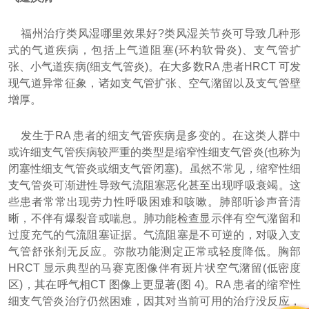
福州治疗类风湿哪里效果好?类风湿关节炎可导致几种形
式的气道疾病，包括上气道阻塞(环杓软骨炎)、支气管扩
张、小气道疾病(细支气管炎)。在大多数RA 患者HRCT 可发
现气道异常征象，诸如支气管扩张、空气潴留以及支气管壁
增厚。
发生于RA 患者的细支气管疾病是多变的。在这类人群中
或许细支气管疾病较严重的类型是缩窄性细支气管炎(也称为
闭塞性细支气管炎或细支气管闭塞)。虽然不常见，缩窄性细
支气管炎可渐进性导致气流阻塞恶化甚至出现呼吸衰竭。这
些患者常常出现劳力性呼吸困难和咳嗽。肺部听诊声音清
晰，不伴有爆裂音或喘息。肺功能检查显示伴有空气潴留和
过度充气的气流阻塞证据。气流阻塞是不可逆的，对吸入支
气管舒张剂无反应。弥散功能测定正常或轻度降低。胸部
HRCT 显示典型的马赛克图像伴有斑片状空气潴留(低密度
区)，其在呼气相CT 图像上更显著(图 4)。RA 患者的缩窄性
细支气管炎治疗仍然困难，因其对当前可用的治疗没反应，