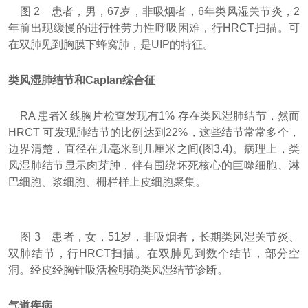
图 2 患者，男，67岁，非吸烟者，6年类风湿关节炎，2
年前出现缓慢的进行性劳力性呼吸困难，行HRCT扫描。可
在双肺见到胸膜下蜂窝肺，是UIP的特征。
类风湿肺结节和Caplan综合征
RA 患者X 线胸片检查发现有1% 存在类风湿肺结节，然而
HRCT 可发现肺结节的比例达到22%，这些结节常常多个，
边界清楚，直径在几毫米到几厘米之间(图3.4)。病理上，类
风湿肺结节显示肉芽肿，伴有围绕坏死核心的巨噬细胞、淋
巴细胞、浆细胞、栅栏样上皮细胞聚集。
图 3 患者，女，51岁，非吸烟者，长期类风湿关节炎、
双肺结节，行HRCT扫描。在双肺见到数个结节，部分空
洞。经皮经胸针吸活检明确类风湿结节诊断。
气道疾病