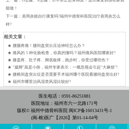
上一篇：
O型腿、X型腿，尽早矫正还来得及！这些康复训练在家就
能做！
下一篇：
肩周炎能自行康复吗?福州中德骨科医院治疗肩周炎怎么
样?
相关文章：
★
腰腿疼痛！腰间盘突出压迫神经怎么办？
★
痛风的 5 种化验检查，你真的懂吗？福州痛风医院哪家好?
★
膝盖疼、肚子疼、脚底板疼，跑步时，你受过哪些伤？
★
“崴脚”虽是小病，福州专家表示：一概忽视会引起“大麻烦”!
★
腰椎间盘突出症是否需要手术福州哪个医院看腰间盘突出好?
★
福州市哪里治风湿类风湿比较好?
医生电话：0591-86251881
医院地址：福州市六一北路171号
版权© 福州中德骨科医院
闽ICP备16013431号-1
(闽-榕)医广【2026】第01-14-04号