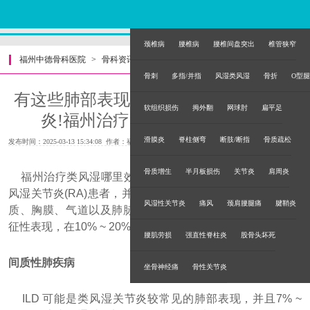
颈椎病
腰椎病
腰椎间盘突出
椎管狭窄
福州中德骨科医院
>
骨科资讯
>
骨刺
多指/并指
风湿类风湿
骨折
O型腿
有这些肺部表现时，需想到类风湿关节
软组织损伤
拇外翻
网球肘
扁平足
炎!福州治疗类风湿哪里效果好?
滑膜炎
脊柱侧弯
断肢/断指
骨质疏松
发布时间：2025-03-13 15:34:08 作者：福州中德骨科医院
骨质增生
半月板损伤
关节炎
肩周炎
福州治疗类风湿哪里效果好?广泛的肺部表现可以见于类
风湿关节炎(RA)患者，并可累及胸内的任何部分，包括肺实
风湿性关节炎
痛风
颈肩腰腿痛
腱鞘炎
质、胸膜、气道以及肺脉管系统。肺部表现可以是RA 的特
征性表现，在10% ~ 20% 的RA 患者的关节表现之前出现。
腰肌劳损
强直性脊柱炎
股骨头坏死
间质性肺疾病
坐骨神经痛
骨性关节炎
ILD 可能是类风湿关节炎较常见的肺部表现，并且7% ~