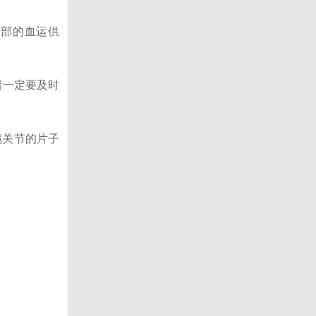
局部的血运供
者一定要及时
髋关节的片子