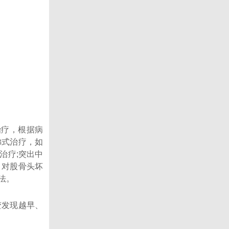
治疗，根据病
梯式治疗，如
治疗;突出中
。对股骨头坏
法。
变发现越早、