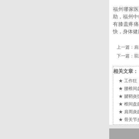
福州哪家医
助，福州中
有膝盖疼痛
快，身体健
上一篇：
肩
下一篇：
双
相关文章：
★
工作狂
★
腰椎间
★
腱鞘炎
★
椎间盘
★
肩周炎
★
骨关节