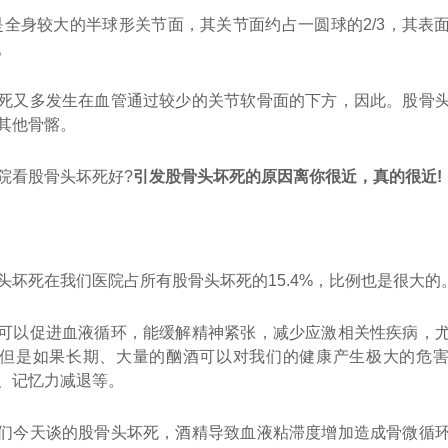
骨头是全身较大的半球形关节面，其关节面约占一圆球的2/3，其表
。
死又多发生在血管通过较少的关节软骨面的下方，因此。股骨
其他骨髂。
院看股骨头坏死好?
引发股骨头坏死的原因离你很近，真的很近!
头坏死在我们医院占所有股骨头坏死的15.4%，比例也是很大的
可以促进血液循环，能缓解精神紧张，减少应激相关性疾病，
但是如果长期、大量的酗酒可以对我们的健康产生极大的危
、记忆力减退等。
们今天谈的股骨头坏死，酒精导致血液粘滞度增加造成骨微循