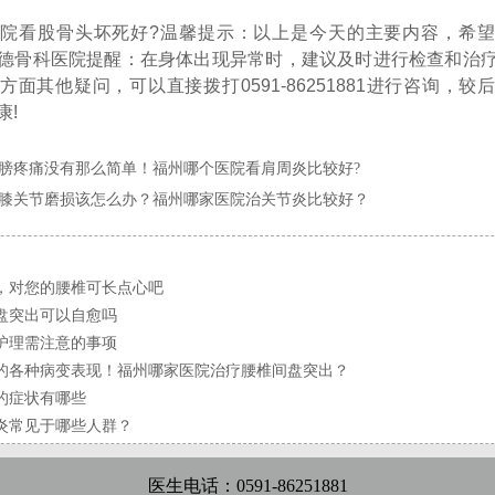
院看股骨头坏死好?温馨提示：以上是今天的主要内容，希
德骨科医院提醒：在身体出现异常时，建议及时进行检查和治
方面其他疑问，可以直接拨打0591-86251881进行咨询，较
康!
膀疼痛没有那么简单！福州哪个医院看肩周炎比较好?
膝关节磨损该怎么办？福州哪家医院治关节炎比较好？
，对您的腰椎可长点心吧
盘突出可以自愈吗
护理需注意的事项
的各种病变表现！福州哪家医院治疗腰椎间盘突出？
的症状有哪些
炎常见于哪些人群？
医生电话：0591-86251881