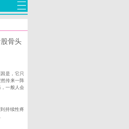
看股骨头
原因是，它只
突然传来一阵
痛，一般人会
展到持续性疼
。