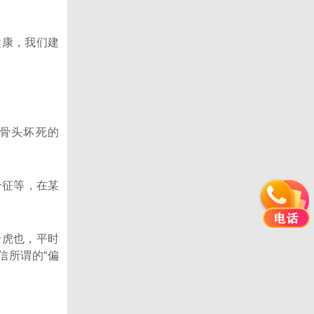
健康，我们建
股骨头坏死的
合征等，在某
于虎也，平时
信所谓的“偏