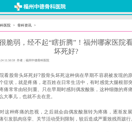
科医院
>
骨科资讯
>
很脆弱，经不起“瞎折腾”！福州哪家医院
坏死好?
-24 11:50:59 作者：福州中德骨科医院
院看股骨头坏死好?股骨头坏死这种病在早期不容易被发现的
个症状，就是疼痛，老百姓在日常生活中，有时感觉大腿根部
疼痛常常由轻到重、只在早期时感到偶发酸胀，这种细微的疼
么大事儿，也就不去在意。
对这种疼痛的忽视，之后就会由偶发酸胀转为疼痛，逐渐发
痛引发肌肉痉挛、关节活动受到限制，较后造成严重致残而跛行