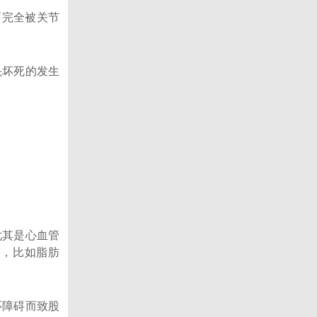
面完全被关节
头坏死的发生
。
尤其是心血管
害，比如脂肪
环障碍而致股