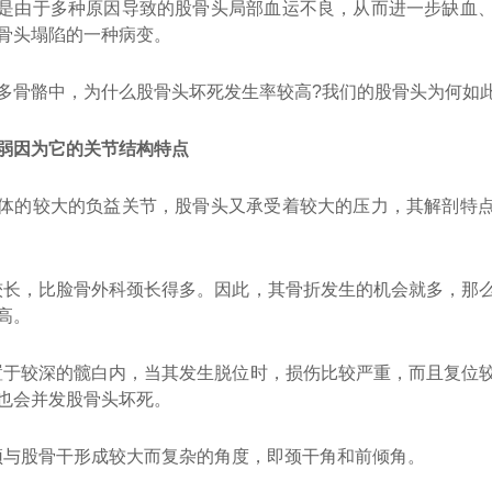
是由于多种原因导致的股骨头局部血运不良，从而进一步缺血
骨头塌陷的一种病变。
多骨骼中，为什么股骨头坏死发生率较高?我们的股骨头为何如此
弱因为它的关节结构特点
体的较大的负益关节，股骨头又承受着较大的压力，其解剖特
骨颈较长，比脸骨外科颈长得多。因此，其骨折发生的机会就多，那
高。
骨头置于较深的髋白内，当其发生脱位时，损伤比较严重，而且复位
也会并发股骨头坏死。
骨头颈与股骨干形成较大而复杂的角度，即颈干角和前倾角。