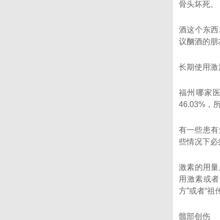
骨头坏死。
酒这个东西
议酗酒的朋
长期使用激
福州哪家医
46.03
有一些患有
些情况下必
激素的用量
用激素或者
方”或者“祖
髋部创伤