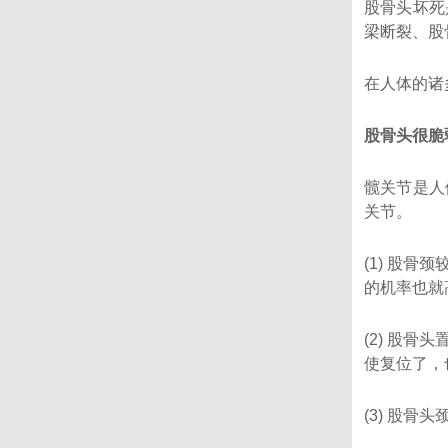
股骨头坏死
梁断裂、股
在人体的诸
股骨头很脆
髋关节是人
关节。
(1) 股
的机率也就
(2) 股
使复位了，
(3) 股