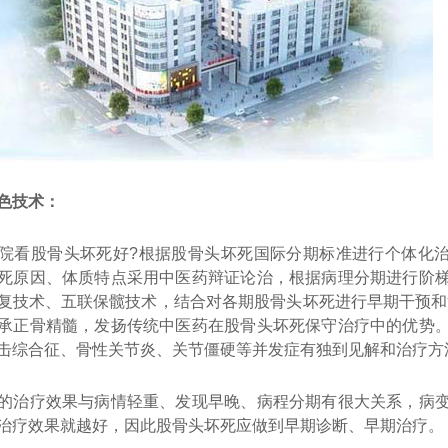
色技术：
院看股骨头坏死好?根据股骨头坏死国际分期标准进行个体化
死原因、体质特点采用中医药辩证论治，根据病理分期进行阶
复技术、五联保髋技术，结合对各期股骨头坏死进行早期干预和
承正骨精髓，发扬传统中医药在股骨头坏死保守治疗中的优势
击综合征、骨性关节炎、关节僵硬等并发症有独到见解和治疗方
的治疗效果与病情轻重、发现早晚、病程分期有很大关系，病
治疗效果就越好，因此股骨头坏死应做到早期诊断、早期治疗。