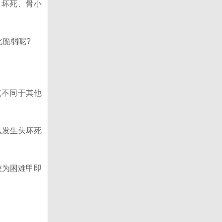
、坏死、骨小
脆弱呢?
点不同于其他
么发生头坏死
较为困难甲即