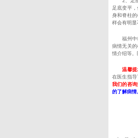
2、足部
足底变平，
身和脊柱的
样会有明显
福州中德
病情无关的
情介绍等。
温馨提
在医生指导
我们的咨询热线
的了解病情