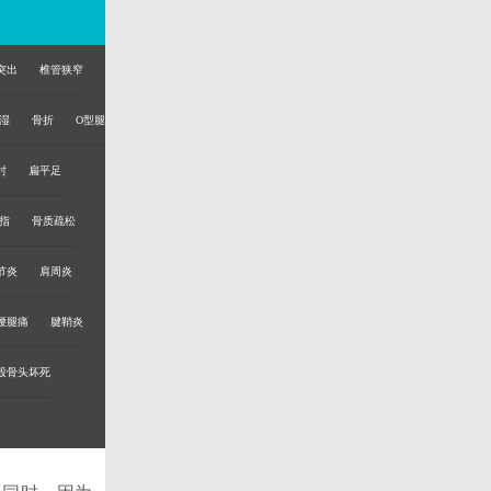
突出
椎管狭窄
湿
骨折
O型腿
肘
扁平足
断指
骨质疏松
婴儿从出生
因素，导致了
节炎
肩周炎
腰腿痛
腱鞘炎
性的先天性
股骨头坏死
任何高度的鞋
重平足，而且