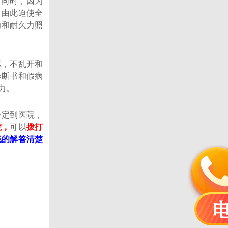
同时，因为
，由此迫使全
力和耐久力照
，不乱开和
诊断书和假病
力。
一定到医院，
院，
可以
拨打
线的解答清楚