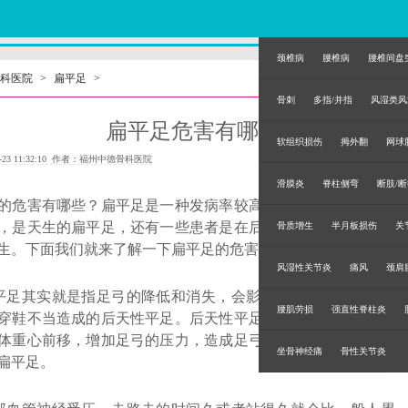
颈椎病
腰椎病
腰椎间盘
科医院
>
扁平足
>
骨刺
多指/并指
风湿类风
扁平足危害有哪些？
软组织损伤
拇外翻
网球
-23 11:32:10 作者：福州中德骨科医院
滑膜炎
脊柱侧弯
断肢/
危害有哪些？扁平足是一种发病率较高的足部畸形疾病。有些
，是天生的扁平足，还有一些患者是在后天生活中，由于外部
骨质增生
半月板损伤
关
生。下面我们就来了解一下扁平足的危害有哪些？
风湿性关节炎
痛风
颈肩
足其实就是指足弓的降低和消失，会影响正常的走路。有遗传
腰肌劳损
强直性脊柱炎
穿鞋不当造成的后天性平足。后天性平足的主要原因是鞋跟，
体重心前移，增加足弓的压力，造成足弓高度降低，不但会加
坐骨神经痛
骨性关节炎
扁平足。