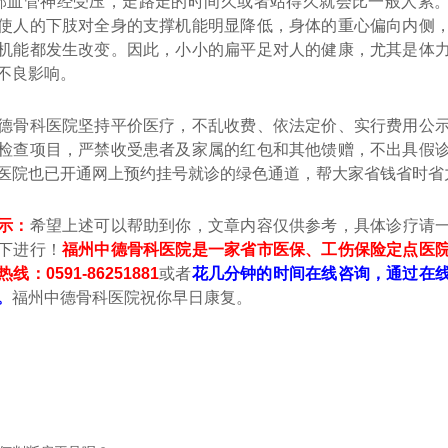
血管神经受压，走路走的时间久或者站得久就会比一般人累。
使人的下肢对全身的支撑机能明显降低，身体的重心偏向内侧
机能都发生改变。因此，小小的扁平足对人的健康，尤其是体
不良影响。
骨科医院坚持平价医疗，不乱收费、依法定价、实行费用公示
检查项目，严禁收受患者及家属的红包和其他馈赠，不出具假
医院也已开通网上预约挂号就诊的绿色通道，帮大家省钱省时省
示：
希望上述可以帮助到你，文章内容仅供参考，具体诊疗请
下进行！
福州中德骨科医院是一家省市医保、工伤保险定点医
：0591-86251881
或者
花几分钟的时间在线咨询，通过在
。
福州中德骨科医院祝你早日康复。